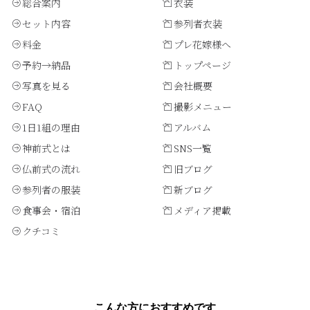
総合案内
衣装
セット内容
参列者衣装
料金
プレ花嫁様へ
予約→納品
トップページ
写真を見る
会社概要
FAQ
撮影メニュー
1日1組の理由
アルバム
神前式とは
SNS一覧
仏前式の流れ
旧ブログ
参列者の服装
新ブログ
食事会・宿泊
メディア掲載
クチコミ
こんな方におすすめです