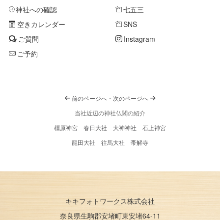
神社への確認
七五三
空きカレンダー
SNS
ご質問
Instagram
ご予約
前のページへ
・
次のページへ
当社近辺の神社仏閣の紹介
橿原神宮
春日大社
大神神社
石上神宮
龍田大社
往馬大社
帯解寺
キキフォトワークス株式会社
奈良県生駒郡安堵町東安堵64-11