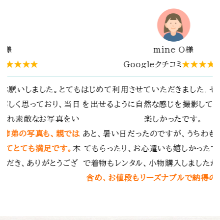
Y.T.様
★★★★
Googleクチコミ
★★★★★
た。その場の雰囲気
春日大社でお宮参りの写真撮影をお願いし
してもらえてとても
自分たちではなかなか撮れない乳児の笑
。
の表情を逃さず撮影していただき、とても
ちわも人数分用意し
ます。何度も訪れたことのある神社でした
ったです。お宮参り
気にも留めなかった構図で撮影していただ
したが、
撮影費用も
メラマンの経験と技術の素晴らしさを実感
納得の費用
でした。
素敵な思い出を残していただき、ありがと
した。