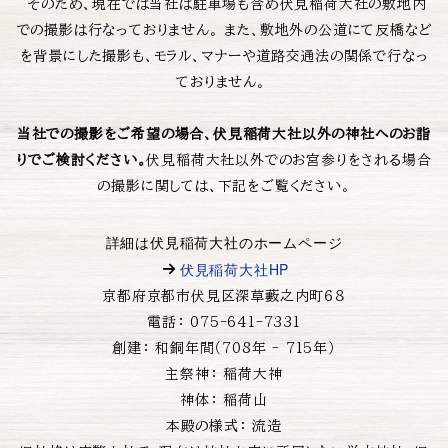
そのため、現在では当社は駐車場も含め伏見稲荷大社の敷地内
での撮影は行なっておりません。 また、敷地外の公道にて反橋など
を背景にした撮影も、モラル、マナーや道路交通法の関係で行なっ
ておりません。
当社での撮影をご希望の場合、伏見稲荷大社以外の神社へのお詣
りでご検討ください。
伏見稲荷大社以外でのお宮参りをされる場合
の撮影に関しては、下記をご覧ください。
詳細は
伏見稲荷大社の
ホームページ
伏見稲荷大社HP
京都府京都市伏見区深草藪之内町６８
電話： 075-641-7331
創建： 和銅年間（708年 - 715年）
主祭神： 稲荷大神
神体： 稲荷山
本殿の様式： 流造