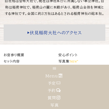
旧社格は官幣大社で、現在は神社本庁に所属しない単立神社。旧
称は稲荷神社で、稲荷山の麓に本殿があり、稲荷山全体を神域と
する神社です。全国に約3万社はあるとされる稲荷神社の総本社。
▶️伏見稲荷大社へのアクセス
お宮参り概要
安心ポイント
セット内容
写真集
”NEW”
料金
FAQ
説明動画
キャンセル規定
Menu
着物・ドレス
プレゼント
予定
着付け
クチコミ
予約
流れ
お父様へ
”NEW”
質問
雨の場合
アルバムなど
写真
写真
KIKI総合案内