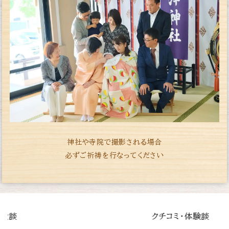
神社や寺院で撮影される場合
必ずご祈祷を行なってください
談
クチコミ・体験談