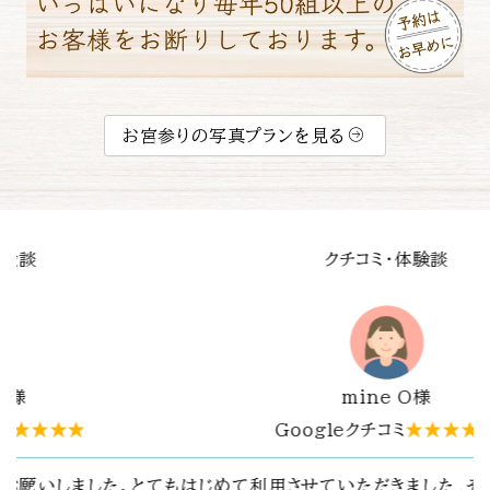
お宮参りの写真プランを見る
談
クチコミ・体験談
Y.T.様
★★★★
Googleクチコミ
★★★★★
た。その場の雰囲気
春日大社でお宮参りの写真撮影をお願いし