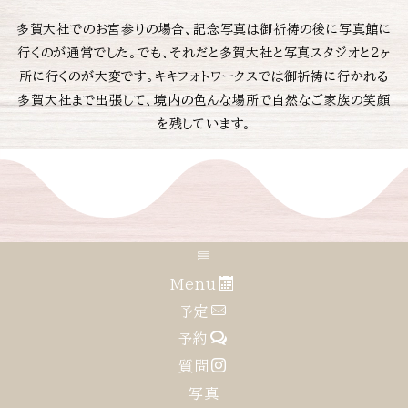
多賀大社でのお宮参りの場合、記念写真は御祈祷の後に写真館に
行くのが通常でした。でも、それだと多賀大社と写真スタジオと2ヶ
所に行くのが大変です。キキフォトワークスでは御祈祷に行かれる
多賀大社まで出張して、境内の色んな場所で自然なご家族の笑顔
を残しています。
多賀大社でのお宮参りについて
Menu
ここ数年、SNSで集客したり、格安のカメラマン紹介サイト
予定
に登録するアマチュアカメラマンが増えています。そのた
予約
め、他の参拝者や神社とのトラブルが日本全国各地で多発
質問
しています。
写真