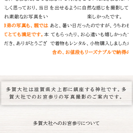
してもらえてとても
自分たちではなかなか撮れない乳児の笑
。
の表情を逃さず撮影していただき、とても
ちわも人数分用意し
ます。何度も訪れたことのある神社でした
ったです。お宮参り
気にも留めなかった構図で撮影していただ
したが、
撮影費用も
メラマンの経験と技術の素晴らしさを実感
納得の費用
でした。
素敵な思い出を残していただき、ありがと
した。
多賀大社は滋賀県犬上郡に鎮座する神社です。多
賀大社でのお宮参りの写真撮影のご案内です。
多賀大社へのお宮参りについて