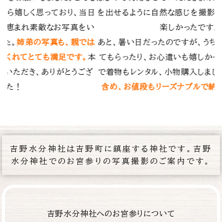
影してもらえてとても
自分たちではなかなか撮れない乳児の笑
す。
の表情を逃さず撮影していただき、とても
うちわも人数分用意し
ます。何度も訪れたことのある神社でした
かったです。お宮参り
気にも留めなかった構図で撮影していただ
したが、
撮影費用も
メラマンの経験と技術の素晴らしさを実感
納得の費用
でした。
素敵な思い出を残していただき、ありがと
した。
吉野水分神社は吉野町に鎮座する神社です。吉野
水分神社でのお宮参りの写真撮影のご案内です。
吉野水分神社へのお宮参りについて