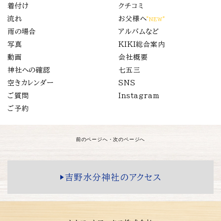
着付け
クチコミ
流れ
お父様へ
”NEW”
雨の場合
アルバムなど
写真
KIKI総合案内
動画
会社概要
神社への確認
七五三
空きカレンダー
SNS
ご質問
Instagram
ご予約
前のページへ
・
次のページへ
▶️吉野水分神社のアクセス