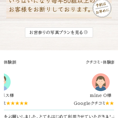
お宮参りの写真プランを見る
談
クチコミ・体験談
Y.T.様
★★★★
Googleクチコミ
★★★★★
した。その場の雰囲気
春日大社でお宮参りの写真撮影をお願い