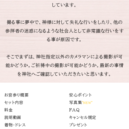
しています。
撮る事に夢中で、神様に対して失礼な行いをしたり、他の
参拝者の迷惑になるような社会人として非常識な行いをす
る事が原因です。
そこでまずは、神社指定以外のカメラマンによる撮影が可
能かどうか。ご祈祷中の撮影が可能かどうか。最新の事情
を神社へご確認していただきたいと思います。
お宮参り概要
安心ポイント
セット内容
写真集
”NEW”
料金
FAQ
説明動画
キャンセル規定
着物・ドレス
プレゼント