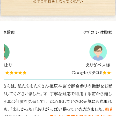
必ずご祈祷を行なってください
験談
クチコミ・体験談
様
mine O様
★★★★★
Googleクチコミ
★★★★★
願いしました。
とても
はじめて利用させていただきました。そ
しく思っており、当日
を出せるように自然な感じを撮影しても
まれ素敵なお写真をい
楽しかったです。
姉弟の写真も、親では
あと、暑い日だったのですが、うちわも