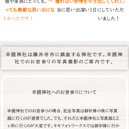
てとても満足です。
本
てもらったり、お心遣いも嬉しかったで
だき、ありがとうござ
で着物もレンタル、小物購入しましたが、
！
含め、お値段もリーズナブルで納得の費
辛國神社は藤井寺市に鎮座する神社です。辛國神
社でのお宮参りの写真撮影のご案内です。
辛國神社へのお宮参りについて
辛國神社でのお宮参りの場合、記念写真は御祈祷の後に写真
館に行くのが通常でした。でも、それだと辛國神社と写真館と2
ヶ所に行くのが大変です。キキフォトワークスでは御祈祷に行か