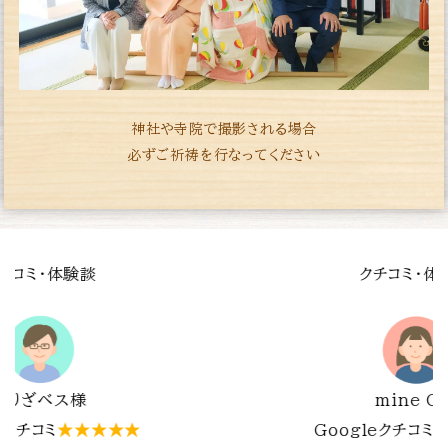
神社や寺院で撮影される場合
必ずご祈祷を行なってください
談
クチコミ・体験談
Y.T.様
★★★★
Googleクチコミ
★★★★★