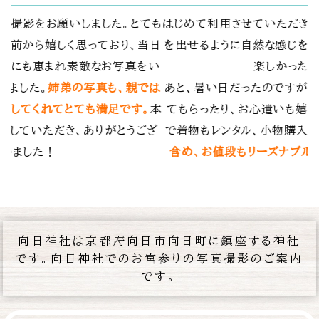
た。その場の雰囲気
春日大社でお宮参りの写真撮影をお願いし
してもらえてとても
自分たちではなかなか撮れない乳児の笑
。
の表情を逃さず撮影していただき、とても
ちわも人数分用意し
ます。何度も訪れたことのある神社でした
ったです。お宮参り
気にも留めなかった構図で撮影していただ
したが、
撮影費用も
メラマンの経験と技術の素晴らしさを実感
納得の費用
でした。
素敵な思い出を残していただき、ありがと
した。
向日神社は京都府向日市向日町に鎮座する神社
です。向日神社でのお宮参りの写真撮影のご案内
です。