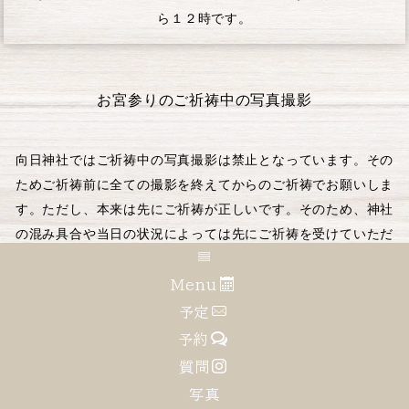
ら１２時です。
お宮参りのご祈祷中の写真撮影
向日神社
ではご祈祷中の写真撮影は禁止となっています。その
ためご祈祷前に全ての撮影を終えてからのご祈祷でお願いしま
す。ただし、本来は先にご祈祷が正しいです。そのため、神社
の混み具合や当日の状況によっては先にご祈祷を受けていただ
く事もあります。最新の状況は向日神社に直接お問合せくださ
い。
Menu
予定
向日神社
予約
質問
写真
向日神社の問い合わせ先
向日神社HP