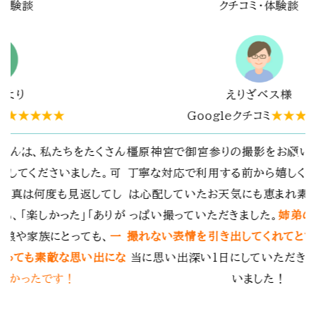
クチコミ・体験談
mine O様
Googleクチコミ
★★★★★
じめて利用させていただきました。その場の雰囲気
春日大社で
出せるように自然な感じを撮影してもらえてとても
自分たちで
楽しかったです。
の表情を逃
と、暑い日だったのですが、うちわも人数分用意し
ます。何度
もらったり、お心遣いも嬉しかったです。お宮参り
気にも留め
着物もレンタル、小物購入しましたが、
撮影費用も
メラマンの
含め、お値段もリーズナブルで納得の費用
でした。
素敵な思い