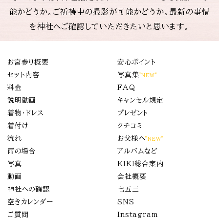
能かどうか。ご祈祷中の撮影が可能かどうか。最新の事情
を神社へご確認していただきたいと思います。
お宮参り概要
安心ポイント
セット内容
写真集
”NEW”
料金
FAQ
説明動画
キャンセル規定
着物・ドレス
プレゼント
着付け
クチコミ
流れ
お父様へ
”NEW”
雨の場合
アルバムなど
写真
KIKI総合案内
動画
会社概要
神社への確認
七五三
空きカレンダー
SNS
ご質問
Instagram