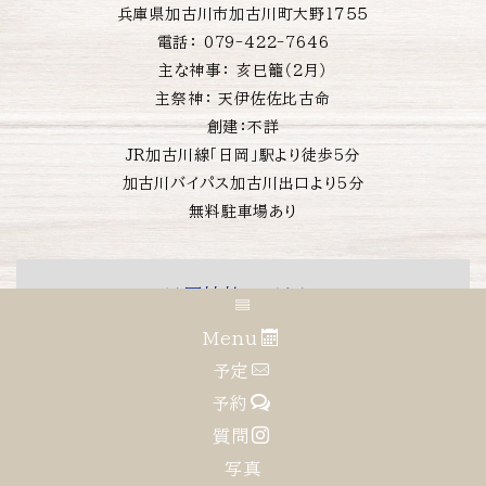
兵庫県加古川市加古川町大野１７５５
電話： 079-422-7646
主な神事： 亥巳籠（2月）
主祭神： 天伊佐佐比古命
創建：不詳
JR加古川線「日岡」駅より徒歩5分
加古川バイパス加古川出口より5分
無料駐車場あり
▶️日岡神社のアクセス
Menu
予定
お宮参り概要
安心ポイント
予約
セット内容
写真集
”NEW”
質問
料金
FAQ
写真
説明動画
キャンセル規定