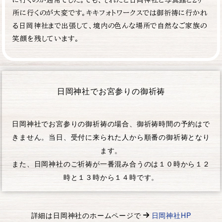
所に行くのが大変です。キキフォトワークスでは御祈祷に行かれ
る日岡神社まで出張して、境内の色んな場所で自然なご家族の
笑顔を残しています。
日岡神社でお宮参りの御祈祷
日岡神社でお宮参りの御祈祷の場合、御祈祷時間の予約はで
きません。当日、受付に来られた人から順番の御祈祷となり
ます。
また、日岡神社のご祈祷が一番混み合うのは１０時から１２
時と１３時から１４時です。
詳細は
日岡神社
のホームページで
日岡神社HP