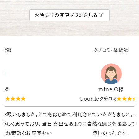
お宮参りの写真プランを見る
談
クチコミ・体験談
Y.T.様
★★★★
Googleクチコミ
★★★★★
た。その場の雰囲気
春日大社でお宮参りの写真撮影をお願いし
してもらえてとても
自分たちではなかなか撮れない乳児の笑
。
の表情を逃さず撮影していただき、とても