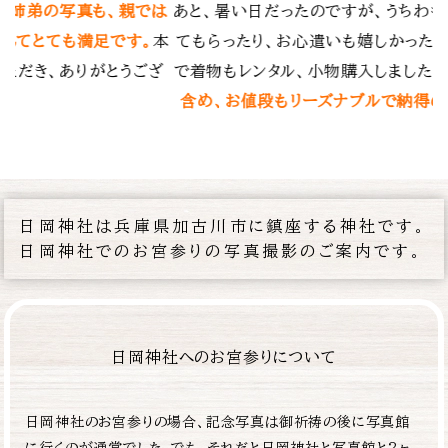
ちわも人数分用意し
ます。何度も訪れたことのある神社でした
ったです。お宮参り
気にも留めなかった構図で撮影していただ
したが、
撮影費用も
メラマンの経験と技術の素晴らしさを実感
納得の費用
でした。
素敵な思い出を残していただき、ありがと
した。
日岡神社は兵庫県加古川市に鎮座する神社です。
日岡神社でのお宮参りの写真撮影のご案内です。
日岡神社へのお宮参りについて
日岡神社のお宮参りの場合、記念写真は御祈祷の後に写真館
に行くのが通常でした。でも、それだと日岡神社と写真館と2ヶ