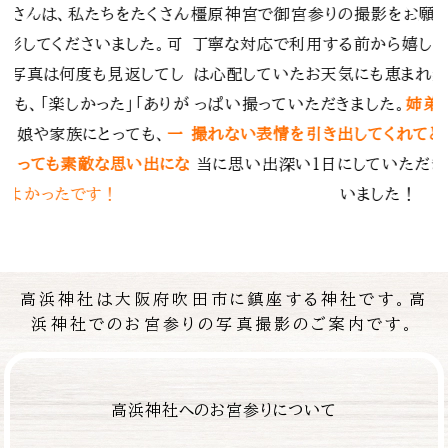
お願いしました。
とても
はじめて利用させていただきました。そ
嬉しく思っており、当日
を出せるように自然な感じを撮影しても
恵まれ素敵なお写真をい
楽しかったです。
。
姉弟の写真も、親では
あと、暑い日だったのですが、うちわも
れてとても満足です。
本
てもらったり、お心遣いも嬉しかったで
ただき、ありがとうござ
で着物もレンタル、小物購入しましたが
た！
含め、お値段もリーズナブルで納得の
高浜神社は大阪府吹田市に鎮座する神社です。高
浜神社でのお宮参りの写真撮影のご案内です。
高浜神社へのお宮参りについて