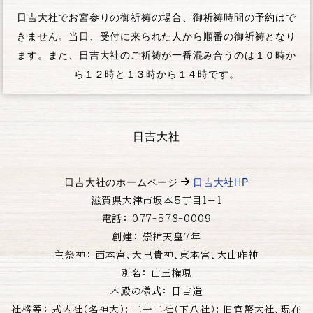
日吉大社でお宮参りの御祈祷の場合、御祈祷時間の予約はで
きません。当日、受付に来られた人から順番の御祈祷となり
ます。また、日吉大社のご祈祷が一番混み合うのは１０時か
ら１２時と１３時から１４時です。
日吉大社
日吉大社
のホームページ
日吉大社HP
滋賀県大津市坂本５丁目１−１
電話： 077-578-0009
創建： 崇神天皇7年
主祭神： 西本宮、大己貴神、東本宮、大山咋神
別名： 山王権現
本殿の様式： 日吉造
社格等： 式内社（名神大）; 二十二社（下八社）; 旧官幣大社、現在