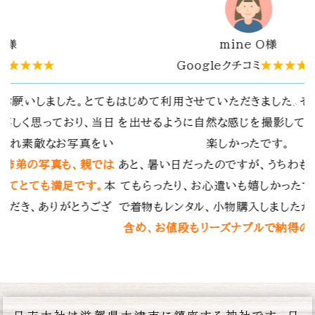
Y.T.様
★★★★
Googleクチコミ
★★★★★
た。その場の雰囲気
春日大社でお宮参りの写真撮影をお願いし
してもらえてとても
自分たちではなかなか撮れない乳児の笑
。
の表情を逃さず撮影していただき、とても
ちわも人数分用意し
ます。何度も訪れたことのある神社でした
ったです。お宮参り
気にも留めなかった構図で撮影していただ
したが、
撮影費用も
メラマンの経験と技術の素晴らしさを実感
納得の費用
でした。
素敵な思い出を残していただき、ありがと
した。