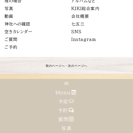
雨の場合
アルバムなど
写真
KIKI総合案内
動画
会社概要
神社への確認
七五三
空きカレンダー
SNS
ご質問
Instagram
ご予約
前のページへ
・
次のページへ
キキフォトワークス株式会社
Menu
奈良県生駒郡安堵町東安堵64-11
予定
0743-57-2930
対応地域：
日本全国
予約
年中無休
質問
電話受付時間 8:00〜21:00
写真