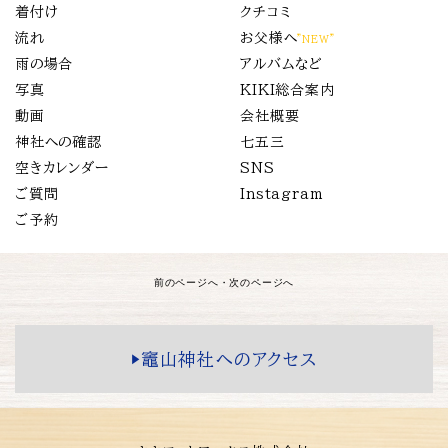
着付け
クチコミ
流れ
お父様へ
”NEW”
雨の場合
アルバムなど
写真
KIKI総合案内
動画
会社概要
神社への確認
七五三
空きカレンダー
SNS
ご質問
Instagram
ご予約
前のページへ
・
次のページへ
▶️竈山神社へのアクセス