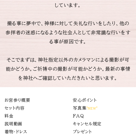
しています。
撮る事に夢中で、神様に対して失礼な行いをしたり、他の
参拝者の迷惑になるような社会人として非常識な行いをす
る事が原因です。
そこでまずは、神社指定以外のカメラマンによる撮影が可
能かどうか。ご祈祷中の撮影が可能かどうか。最新の事情
を神社へご確認していただきたいと思います。
お宮参り概要
安心ポイント
セット内容
写真集
”NEW”
料金
FAQ
説明動画
キャンセル規定
着物・ドレス
プレゼント