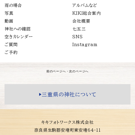
雨の場合
アルバムなど
写真
KIKI総合案内
動画
会社概要
神社への確認
七五三
空きカレンダー
SNS
ご質問
Instagram
ご予約
前のページへ
・
次のページへ
▶️三重県の神社について
キキフォトワークス株式会社
奈良県生駒郡安堵町東安堵64-11