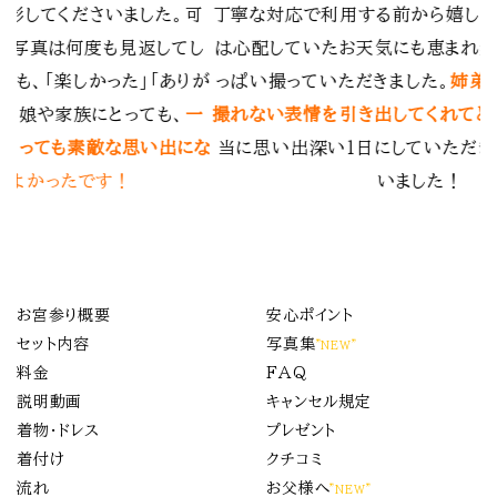
嬉しく思っており、当日
を出せるように自然な感じを撮影しても
恵まれ素敵なお写真をい
楽しかったです。
。
姉弟の写真も、親では
あと、暑い日だったのですが、うちわも
れてとても満足です。
本
てもらったり、お心遣いも嬉しかったで
ただき、ありがとうござ
で着物もレンタル、小物購入しましたが
た！
含め、お値段もリーズナブルで納得の
お宮参り概要
安心ポイント
セット内容
写真集
”NEW”
料金
FAQ
説明動画
キャンセル規定
着物・ドレス
プレゼント
着付け
クチコミ
流れ
お父様へ
”NEW”