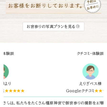
お宮参りの写真プランを見る
体験談
クチコミ・体験談
ス様
mine O様
★★★★★
Googleクチコミ
★★★★
お願いしました。
とても
はじめて利用させていただきました。そ